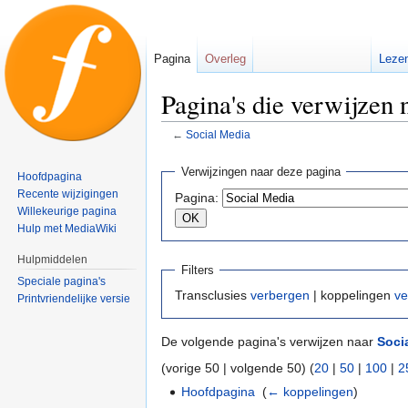
Pagina
Overleg
Leze
Pagina's die verwijzen
←
Social Media
Naar
Naar
Verwijzingen naar deze pagina
Hoofdpagina
navigatie
zoeken
Recente wijzigingen
Pagina:
springen
springen
Willekeurige pagina
Hulp met MediaWiki
Hulpmiddelen
Filters
Speciale pagina's
Transclusies
verbergen
| koppelingen
ve
Printvriendelijke versie
De volgende pagina's verwijzen naar
Soci
(vorige 50 | volgende 50) (
20
|
50
|
100
|
2
Hoofdpagina
‎
(
← koppelingen
)