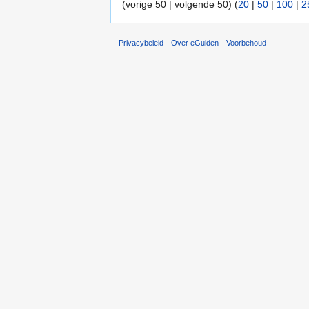
(vorige 50 | volgende 50) (
20
|
50
|
100
|
2
Privacybeleid
Over eGulden
Voorbehoud