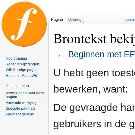
Pagina
Overleg
Leze
Brontekst bek
←
Beginnen met E
Hoofdpagina
Recente wijzigingen
Naar
Naar
U hebt geen toes
Willekeurige pagina
navigatie
zoeken
Hulp met MediaWiki
springen
springen
bewerken, want:
Hulpmiddelen
Verwijzingen naar deze
pagina
Verwante wijzigingen
De gevraagde han
Speciale pagina's
Paginagegevens
gebruikers in de 